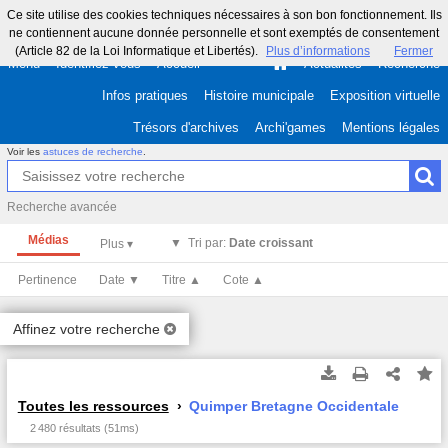
Ce site utilise des cookies techniques nécessaires à son bon fonctionnement. Ils
ne contiennent aucune donnée personnelle et sont exemptés de consentement
(Article 82 de la Loi Informatique et Libertés).
Plus d’informations
Fermer
Menu
Identifiez-vous
Accueil
Actualités
Recherche
Infos pratiques
Histoire municipale
Exposition virtuelle
Trésors d'archives
Archi'games
Mentions légales
Voir les
astuces de recherche
.
Recherche avancée
Médias
Tri par:
Date croissant
Pertinence
Date ▼
Titre ▲
Cote ▲
Affinez votre recherche
Toutes les ressources
Quimper Bretagne Occidentale
2 480 résultats (51ms)