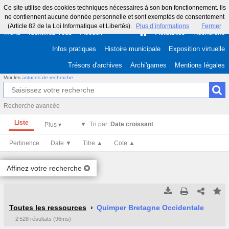
Ce site utilise des cookies techniques nécessaires à son bon fonctionnement. Ils
ne contiennent aucune donnée personnelle et sont exemptés de consentement
(Article 82 de la Loi Informatique et Libertés).
Plus d’informations
Fermer
Menu
Identifiez-vous
Accueil
Actualités
Recherche
Infos pratiques
Histoire municipale
Exposition virtuelle
Trésors d'archives
Archi'games
Mentions légales
Voir les
astuces de recherche
.
Recherche avancée
Liste
Tri par:
Date croissant
Pertinence
Date ▼
Titre ▲
Cote ▲
Affinez votre recherche
Tous les résultats
Tous les résultats
(Max 250)
(Max 500)
Toutes les ressources
Quimper Bretagne Occidentale
2 528 résultats (96ms)
Cette page
Cette page