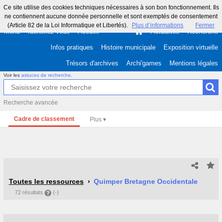
Ce site utilise des cookies techniques nécessaires à son bon fonctionnement. Ils
ne contiennent aucune donnée personnelle et sont exemptés de consentement
(Article 82 de la Loi Informatique et Libertés).
Plus d’informations
Fermer
Menu
Identifiez-vous
Accueil
Actualités
Recherche
Infos pratiques
Histoire municipale
Exposition virtuelle
Trésors d'archives
Archi'games
Mentions légales
Voir les
astuces de recherche
.
Recherche avancée
Cadre de classement
Toutes les ressources
Quimper Bretagne Occidentale
72 résultats
(-)