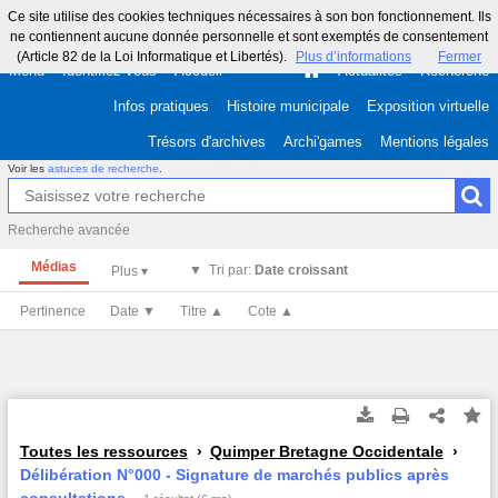
Ce site utilise des cookies techniques nécessaires à son bon fonctionnement. Ils
ne contiennent aucune donnée personnelle et sont exemptés de consentement
(Article 82 de la Loi Informatique et Libertés).
Plus d’informations
Fermer
Menu
Identifiez-vous
Accueil
Actualités
Recherche
Infos pratiques
Histoire municipale
Exposition virtuelle
Trésors d'archives
Archi'games
Mentions légales
Voir les
astuces de recherche
.
Recherche avancée
Médias
Tri par:
Date croissant
Pertinence
Date ▼
Titre ▲
Cote ▲
Toutes les ressources
Quimper Bretagne Occidentale
Délibération N°000 - Signature de marchés publics après