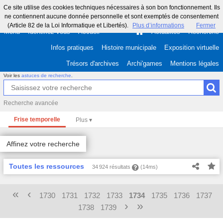
Ce site utilise des cookies techniques nécessaires à son bon fonctionnement. Ils
ne contiennent aucune donnée personnelle et sont exemptés de consentement
(Article 82 de la Loi Informatique et Libertés).
Plus d’informations
Fermer
Menu
Identifiez-vous
Accueil
Actualités
Recherche
Infos pratiques
Histoire municipale
Exposition virtuelle
Trésors d'archives
Archi'games
Mentions légales
Voir les
astuces de recherche
.
Recherche avancée
Frise temporelle
Affinez votre recherche
Toutes les ressources
34 924 résultats
(14ms)
«
‹
1730
1731
1732
1733
1734
1735
1736
1737
›
»
1738
1739