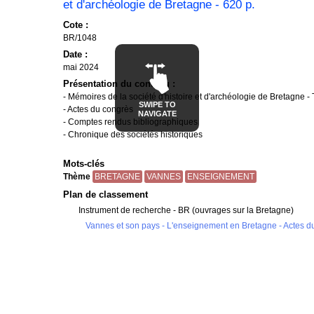
et d'archéologie de Bretagne - 620 p.
Cote :
BR/1048
Date :
mai 2024
Présentation du contenu :
- Mémoires de la société d'histoire et d'archéologie de Bretagne -
SWIPE TO
- Actes du congrès
NAVIGATE
- Comptes rendus bibliographiques
- Chronique des sociétés historiques
Mots-clés
Thème
BRETAGNE
VANNES
ENSEIGNEMENT
Plan de classement
Instrument de recherche - BR (ouvrages sur la Bretagne)
Vannes et son pays - L'enseignement en Bretagne - Actes du