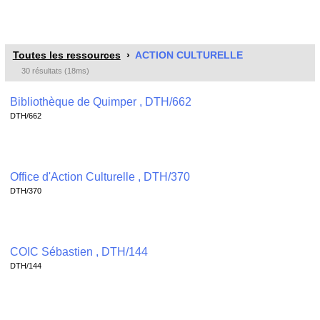
Toutes les ressources
ACTION CULTURELLE
30 résultats (18ms)
Bibliothèque de Quimper , DTH/662
DTH/662
Office d'Action Culturelle , DTH/370
DTH/370
COIC Sébastien , DTH/144
DTH/144