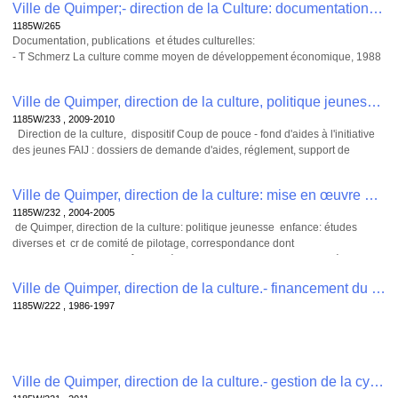
Ville de Quimper;- direction de la Culture: documentation , 1185W/265
1185W/265
Documentation, publications et études culturelles:
- T Schmerz La culture comme moyen de développement économique, 1988
- Nathalie Raffier Arts plastiques et milieu urbain DEA Paris X Nanterre, 1993
- S. Michoud Evaluation des politiques menées en Bretagne pour la création
Ville de Quimper, direction de la culture, politique jeunesse.- dispositif Coup de pouce - fond d'aides à l'initiative des jeunes FAIJ , 1185W/233
chorégraphique contemporaine, étude DRAC Bretagne, 1993
1185W/233 , 2009-2010
- Rencontres poétiques internationales de Bretagne: Pierre éclatée , 1993-
Direction de la culture, dispositif Coup de pouce - fond d'aides à l'initiative
1994
des jeunes FAIJ : dossiers de demande d'aides, réglement, support de
- Ministère de la Culture, Les services éducatifs des musées , étude action,
communication
1995
- J Imbert Une nouvelle place et un nouveau rayonnement pour les écoles
Ville de Quimper, direction de la culture: mise en œuvre d'une politique jeunesse enfance: études diverses et comité de pilotage , 1185W/232
d'art en France, 1998
1185W/232 , 2004-2005
-M. Lagouche, M. Rostain : Polémique sur le théâtre populaire / le théâtre
de Quimper, direction de la culture: politique jeunesse enfance: études
savant, Quimper 1999
diverses et cr de comité de pilotage, correspondance dont
-Ministère de la culture: Chiffres clefs 2002-2003, La documentation
- Ville de Quimper: enquête auprès des habitants : rapport de synthèse et
française, 2003
annexe (2004)
- Région Bretagne, Mission VII pour une politique culturelle et sportive au
Ville de Quimper, direction de la culture.- financement du groupe culturel de l'ouest GACO: dossier de subvention , 1185W/222
- Ville de Quimper : proposition pouyr une politique jeunesse (2005)
service de tous, 2006
1185W/222 , 1986-1997
-Ville de Quimper : Les jeunes dans la ville de 0 à 25 ans : rapport (2005)
- Conseil général du Finistère: L'enseignement du théâtre en Finistère 2007
Ville de Quimper, direction de la culture.- gestion de la cyberbase: bilan, cr de réunion, correspondance , 1185W/221