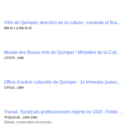
Ville de Quimper, direction de la culture.- conduite et financement de projets culturels municipaux, suivi de la convention d'exploitation des salles de cinéma du Chapeau-Rouge , 996 W 1 à 996 W 32
996 W 1 à 996 W 32
Musée des Beaux-Arts de Quimper / Ministère de la Culture : "L'invitation au musée - retrouvez nous tous au Musée des Beaux-Arts de Quimper - Le musée, c'est chez vous venez voir ! (3 novembre)" , 17FI/79
17FI/79 , 1996
Office d'action culturelle de Quimper : 1e trimestre (saison 1984-1985) , 17FI/10
17FI/10 , 1984
Travail, Syndicats professionnels régime loi 1920 : Fédération finistérienne de groupement de défense permanente contre les ennemis de la culture (1944-1991) , 7F/QUI/140
7F/QUI/140 , 1944-1991
Statuts, composition du bureau