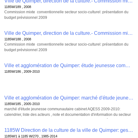
Ville de Quimper, direction de la culture.- Commission mixte secteur socio-culturel , 1185W/189
(2005)
1185W/189 , 2008
Commission mixte conventionnelle secteur socio-culturel: présentation du
budget prévisionnel 2009
- Ulamir e bro glazik
- MPT d'Ergué Armel
Ville de Quimper, direction de la culture.- Commission mixte secteur socio-culturel , 1185W/188
1185W/188 , 2008
Commission mixte conventionnelle secteur socio-culturel: présentation du
budget prévisionnel 2009
- maison de Quartier du Moulin Vert
- MPT de Penhars
Ville et agglomération de Quimper: étude jeunesse communautaire cabinet ARESS 2009-2010 : rapport synthèse et conclusions , 1185W/186
- MJC / MPT de Kerfeunteun
1185W/186 , 2009-2010
Ville et agglomération de Quimper: marché d'étude jeunesse communautaire cabinet AQESS 2009-2010 , 1185W/185
1185W/185 , 2005-2010
marché d'étude jeunesse communautaire cabinet AQESS 2009-2010:
calendrier, liste des acteurs , note et documentation d'information du secteur
socio-culturel et jeunesse (2005-2010), questionnaire d'enquête,
correspondance, appel d'offre marché et pv de dépouillement des offres
1185W Direction de la culture de la ville de Quimper: gestion des équipements culturels, établissements de conservation, salle de spectacles, conservatoire de musique, musée des beaux arts, services et politique du secteur socio-culturel, manifestations culturelles, soutien financier aux associations culturelles, mise en œuvre du contrat de ville. , 1185W/1 à 1185 W/270
(2009)
1185W/1 à 1185 W/270 , 1985-2014