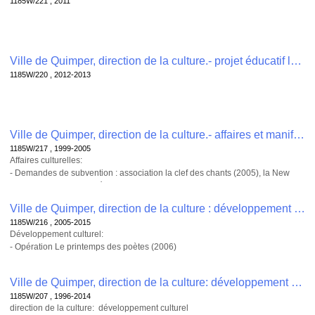
1185W/221 , 2011
Ville de Quimper, direction de la culture.- projet éducatif local, aménagement des rythmes scolaires, TAP , 1185W/220
1185W/220 , 2012-2013
Ville de Quimper, direction de la culture.- affaires et manifestations culturelles , 1185W/217
1185W/217 , 1999-2005
Affaires culturelles:
- Demandes de subvention : association la clef des chants (2005), la New
School (2005), Art et Création (2005)
- Organisation de l'accord sur la réduction du temps de travail ARTT (1999)
Ville de Quimper, direction de la culture : développement culturel , 1185W/216
-Organisation du téléthon (2001)
1185W/216 , 2005-2015
Développement culturel:
- Opération Le printemps des poètes (2006)
- Obtention de la licence d'entrepreneur de spectacles (2008)
- Organisation de la fête de la musique (2015)
Ville de Quimper, direction de la culture: développement culturel , 1185W/207
- passeport culturel et passeport pour l'art (2005-2007)
1185W/207 , 1996-2014
- Hébergement de l'association très tôt théâtre (2006-2010)
direction de la culture: développement culturel
- schéma départemental des enseignements artisitiques (2008-2011)