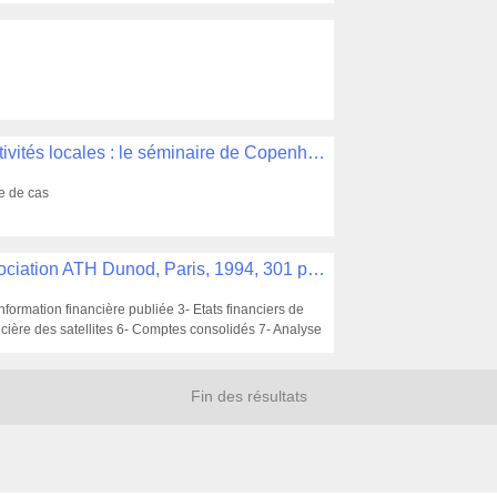
L'évaluation des besoins de dépenses des collectivités locales : le séminaire de Copenhague. OCDE, Paris, 1981, 395 p. , GN/11
e de cas
Information financière et collectivités locales. Association ATH Dunod, Paris, 1994, 301 p. , GN/12
formation financière publiée 3- Etats financiers de
ncière des satellites 6- Comptes consolidés 7- Analyse
Fin des résultats