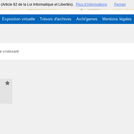
ticle 82 de la Loi Informatique et Libertés).
Plus d’informations
Fermer
Exposition virtuelle
Trésors d'archives
Archi'games
Mentions légales
e croissant
00)