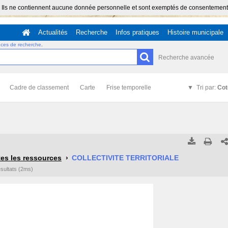
 Ils ne contiennent aucune donnée personnelle et sont exemptés de consentement (Ar
Actualités
Recherche
Infos pratiques
Histoire municipale
uces de recherche
.
Recherche avancée
Cadre de classement
Carte
Frise temporelle
Tri par:
Cot
Tous les résultats
Tous les résultats
(Max 250)
(Max 5
es les ressources
COLLECTIVITE TERRITORIALE
ésultats (2ms)
Cette page
Cette page