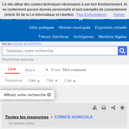
Ce site utilise des cookies techniques nécessaires à son bon fonctionnement. Ils
ne contiennent aucune donnée personnelle et sont exemptés de consentement
(Article 82 de la Loi Informatique et Libertés).
Plus d’informations
Fermer
Menu
Identifiez-vous
Accueil
Actualités
Recherche
Infos pratiques
Histoire municipale
Exposition virtuelle
Trésors d'archives
Archi'games
Mentions légales
Voir les
astuces de recherche
.
Recherche avancée
Liste
Tri par:
Titre croissant
Pertinence
Date ▲
Titre ▼
Cote ▲
Affinez votre recherche
Tous les résultats
Tous les résultats
(Max 250)
(Max 500)
Toutes les ressources
COMICE AGRICOLE
10 résultats (4ms)
Cette page
Cette page