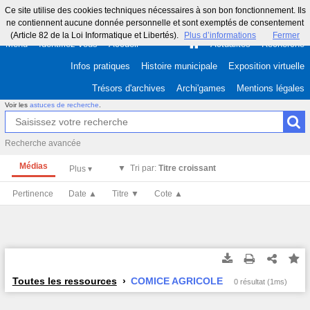
Ce site utilise des cookies techniques nécessaires à son bon fonctionnement. Ils
ne contiennent aucune donnée personnelle et sont exemptés de consentement
(Article 82 de la Loi Informatique et Libertés).
Plus d’informations
Fermer
Menu
Identifiez-vous
Accueil
Actualités
Recherche
Infos pratiques
Histoire municipale
Exposition virtuelle
Trésors d'archives
Archi'games
Mentions légales
Voir les
astuces de recherche
.
Recherche avancée
Médias
Tri par:
Titre croissant
Pertinence
Date ▲
Titre ▼
Cote ▲
Toutes les ressources
COMICE AGRICOLE
0 résultat (1ms)