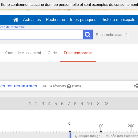
 Ils ne contiennent aucune donnée personnelle et sont exemptés de consentement (Ar
Actualités
Recherche
Infos pratiques
Histoire municipale
uces de recherche
.
Recherche avancée
Cadre de classement
Carte
Frise temporelle
es les ressources
34 924 résultats
(9ms)
›
»
1
2
3
4
5
6
7
8
9
10
0
100
200
Justice et esclavage
Quimper bouge l'été
Musée des Faïencer