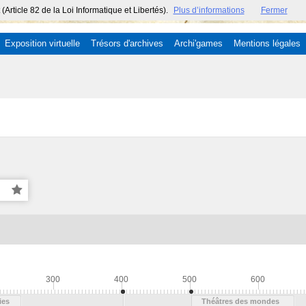
ticle 82 de la Loi Informatique et Libertés).
Plus d’informations
Fermer
Exposition virtuelle
Trésors d'archives
Archi'games
Mentions légales
300
400
500
600
ies
Théâtres des mondes