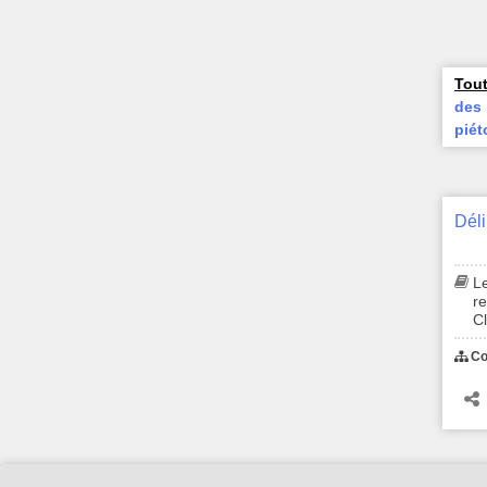
Tout
des 
piét
Le
r
Cl
Co