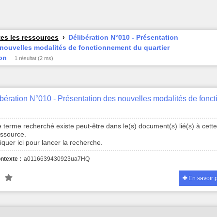
es les ressources
Délibération N°010 - Présentation
nouvelles modalités de fonctionnement du quartier
on
1 résultat (2 ms)
 terme recherché existe peut-être dans le(s) document(s) lié(s) à cett
essource.
iquer ici pour lancer la recherche.
ntexte :
a0116639430923ua7HQ
En savoir 