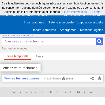
Ce site utilise des cookies techniques nécessaires à son bon fonctionnement. Ils
ne contiennent aucune donnée personnelle et sont exemptés de consentement
(Article 82 de la Loi Informatique et Libertés).
Plus d’informations
Fermer
Menu
Identifiez-vous
Accueil
Actualités
Recherche
Infos pratiques
Histoire municipale
Exposition virtuelle
Trésors d'archives
Archi'games
Mentions légales
Voir les
astuces de recherche
.
Recherche avancée
Frise temporelle
Affinez votre recherche
Toutes les ressources
34 924 résultats
(6ms)
«
‹
›
»
5
6
7
8
9
10
11
12
13
14