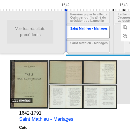
1642
1643
Parrainage par la ville de
Lettre 
Quimper du fils aîné du
Jacque
président de Lancellin
adressé
château
de Ryma
Voir les résultats
Saint Mathieu - Mariages
1642-1669 (Sépultures)
P
de l'ordr
précédents
Biens communaux, eaux
Saint Mathieu - Mariages
1
et forêts, travaux
communaux et voirie
(série DD)
121 médias
1642-1791
Saint Mathieu - Mariages
Cote :