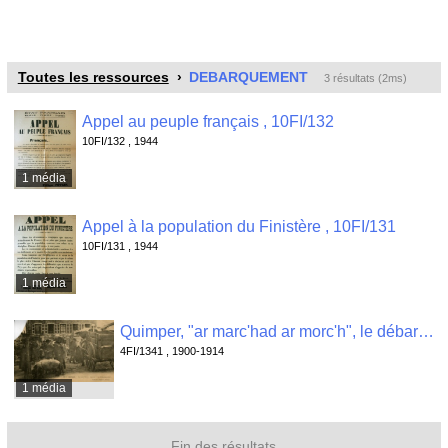
Toutes les ressources
DEBARQUEMENT
3 résultats (2ms)
Appel au peuple français , 10FI/132
10FI/132 , 1944
1 média
Appel à la population du Finistère , 10FI/131
10FI/131 , 1944
1 média
Quimper, "ar marc'had ar morc'h", le débarquement des cochons au champ de foire , 4FI/1341
4FI/1341 , 1900-1914
1 média
Fin des résultats