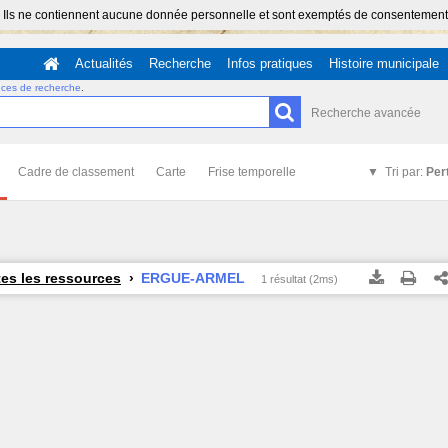
 Ils ne contiennent aucune donnée personnelle et sont exemptés de consentement (Ar
Actualités
Recherche
Infos pratiques
Histoire municipale
uces de recherche
.
Recherche avancée
Cadre de classement
Carte
Frise temporelle
Tri par:
Per
es les ressources
ERGUE-ARMEL
1 résultat (2ms)