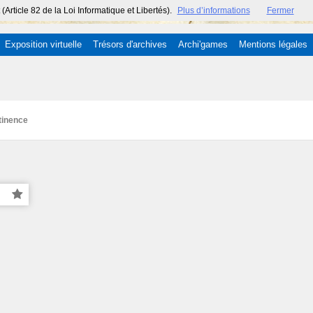
ticle 82 de la Loi Informatique et Libertés).
Plus d’informations
Fermer
Exposition virtuelle
Trésors d'archives
Archi'games
Mentions légales
tinence