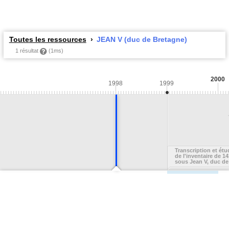
Toutes les ressources
JEAN V (duc de Bretagne)
1 résultat
(1ms)
2000
1998
1999
Transcription et étu
de l'inventaire de 1
sous Jean V, duc de
Bretagne, DUBREUI
GOUEFFLEC Maëlle
TER d'histoire médiév
Brest, 1999, 231 p.