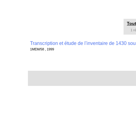
Tout
1 r
1MEM/58 , 1999