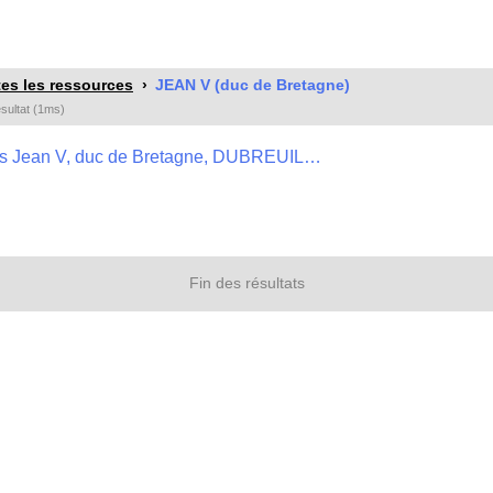
es les ressources
JEAN V (duc de Bretagne)
ésultat (1ms)
Transcription et étude de l'inventaire de 1430 sous Jean V, duc de Bretagne, DUBREUIL-LE GOUEFFLEC Maëlle, TER d'histoire médiévale, Brest, 1999, 231 p. , 1MEM/58
Fin des résultats