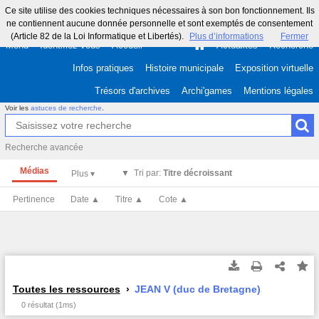
Ce site utilise des cookies techniques nécessaires à son bon fonctionnement. Ils
ne contiennent aucune donnée personnelle et sont exemptés de consentement
(Article 82 de la Loi Informatique et Libertés).
Plus d’informations
Fermer
Menu
Identifiez-vous
Accueil
Actualités
Recherche
Infos pratiques
Histoire municipale
Exposition virtuelle
Trésors d'archives
Archi'games
Mentions légales
Voir les
astuces de recherche
.
Recherche avancée
Médias
Tri par:
Titre décroissant
Pertinence
Date ▲
Titre ▲
Cote ▲
Toutes les ressources
JEAN V (duc de Bretagne)
0 résultat (1ms)