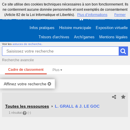
Ce site utilise des cookies techniques nécessaires à son bon fonctionnement. Ils
ne contiennent aucune donnée personnelle et sont exemptés de consentement
(Article 82 de la Loi Informatique et Libertés).
Plus d’informations
Fermer
Menu
Identifiez-vous
Accueil
Actualités
Recherche
Infos pratiques
Histoire municipale
Exposition virtuelle
Trésors d'archives
Archi'games
Mentions légales
Voir les
astuces de recherche
.
Recherche avancée
Cadre de classement
Affinez votre recherche
Toutes les ressources
L. GRALL & J. LE GOC
1 résultat
(-)