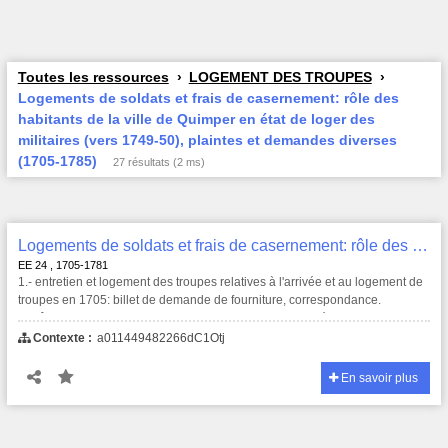
Toutes les ressources
LOGEMENT DES TROUPES
Logements de soldats et frais de casernement: rôle des
habitants de la ville de Quimper en état de loger des
militaires (vers 1749-50), plaintes et demandes diverses
(1705-1785)
27 résultats (2 ms)
Logements de soldats et frais de casernement: rôle des habitants de la ville de Quimper en état de loger des militaires (vers 1749-50), plaintes et demandes diverses (1705-1785) , EE 24
EE 24 , 1705-1781
1.- entretien et logement des troupes relatives à l'arrivée et au logement de
troupes en 1705: billet de demande de fourniture, correspondance.
2.- rôle des habitants de la ville de Quimper qui sont en état de loger des
troupes et de contribuer aux fournitures des casernes quand il y en a un si
Contexte :
a011449482266dC1Otj
grand nombre que la communauté n'y peut pas suffire (établi par rue, vers
1748).
En savoir plus
3.- demande d'exemption des charges de logement des gens de guerre au
profit du sieur charpentier receveur à Pont-l'Abbé du prince de Bourbon,
donnée le 12 décembre 1759.
4.- plainte contre le sieur Hérisey drapier faisant suite à une demande de