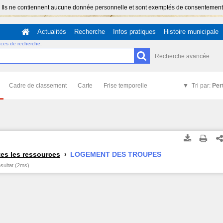
 Ils ne contiennent aucune donnée personnelle et sont exemptés de consentement (Ar
Actualités
Recherche
Infos pratiques
Histoire municipale
uces de recherche
.
Recherche avancée
Cadre de classement
Carte
Frise temporelle
Tri par:
Per
es les ressources
LOGEMENT DES TROUPES
ésultat (2ms)