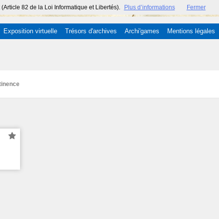
ticle 82 de la Loi Informatique et Libertés).
Plus d’informations
Fermer
Exposition virtuelle
Trésors d'archives
Archi'games
Mentions légales
tinence