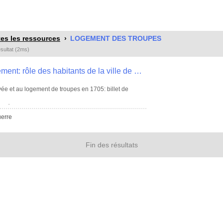
es les ressources
LOGEMENT DES TROUPES
ésultat (2ms)
Logements de soldats et frais de casernement: rôle des habitants de la ville de Quimper en état de loger des militaires (vers 1749-50), plaintes et demandes diverses (1705-1785) , EE 24
rivée et au logement de troupes en 1705: billet de
 en état de loger des troupes et de contribuer aux
 nombre que la communauté n'y peut pas suffire (établi
uerre
 gens de guerre au profit du sieur charpentier
e le 12 décembre 1759.
Fin des résultats
uite à une demande de réquisition de logement, procès
r du roi, maire de la ville de Quimper et colonel des
 1780.
s et chandelle (1781).