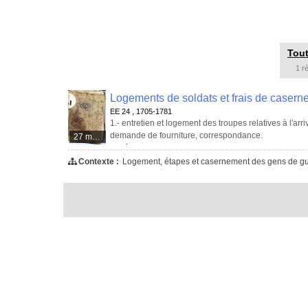
Tout
1 r
EE 24 , 1705-1781
1.- entretien et logement des troupes relatives à l'ar
demande de fourniture, correspondance.
27 médias
2.- rôle des habitants de la ville de Quimper qui sont
fournitures des casernes quand il y en a un si grand
Contexte :
Logement, étapes et casernement des gens de g
par rue, vers 1748).
3.- demande d'exemption des charges de logement des
receveur à Pont-l'Abbé du prince de Bourbon, donné
4.- plainte contre le sieur Hérisey drapier faisant s
verbal établi par Jacques Louis Charpentier, conseille
milices bourgeoises: procès verbal du 20 septembre
5.- billet de fourniture aux troupes de passage de boi