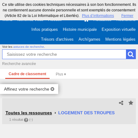
Ce site utilise des cookies techniques nécessaires à son bon fonctionnement. Ils
ne contiennent aucune donnée personnelle et sont exemptés de consentement
(Article 82 de la Loi Informatique et Libertés).
Plus d’informations
Fermer
Menu
Identifiez-vous
Accueil
Actualités
Recherche
Infos pratiques
Histoire municipale
Exposition virtuelle
Trésors d'archives
Archi'games
Mentions légales
Voir les
astuces de recherche
.
Recherche avancée
Cadre de classement
Affinez votre recherche
Toutes les ressources
LOGEMENT DES TROUPES
1 résultat
(-)