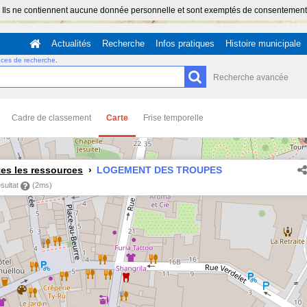
 Ils ne contiennent aucune donnée personnelle et sont exemptés de consentement (Ar
Actualités
Recherche
Infos pratiques
Histoire municipale
uces de recherche
.
Recherche avancée
Cadre de classement
Carte
Frise temporelle
es les ressources
LOGEMENT DES TROUPES
ésultat
(2ms)