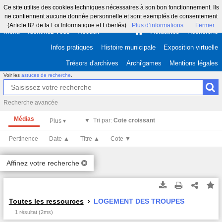
Ce site utilise des cookies techniques nécessaires à son bon fonctionnement. Ils
ne contiennent aucune donnée personnelle et sont exemptés de consentement
(Article 82 de la Loi Informatique et Libertés).
Plus d’informations
Fermer
Menu
Identifiez-vous
Accueil
Actualités
Recherche
Infos pratiques
Histoire municipale
Exposition virtuelle
Trésors d'archives
Archi'games
Mentions légales
Voir les
astuces de recherche
.
Recherche avancée
Médias
Tri par:
Cote croissant
Pertinence
Date ▲
Titre ▲
Cote ▼
Affinez votre recherche
Toutes les ressources
LOGEMENT DES TROUPES
1 résultat (2ms)