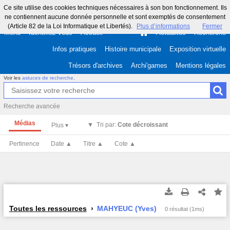
Ce site utilise des cookies techniques nécessaires à son bon fonctionnement. Ils
ne contiennent aucune donnée personnelle et sont exemptés de consentement
(Article 82 de la Loi Informatique et Libertés).
Plus d’informations
Fermer
Menu
Identifiez-vous
Accueil
Actualités
Recherche
Infos pratiques
Histoire municipale
Exposition virtuelle
Trésors d'archives
Archi'games
Mentions légales
Voir les
astuces de recherche
.
Recherche avancée
Médias
Tri par:
Cote décroissant
Pertinence
Date ▲
Titre ▲
Cote ▲
Toutes les ressources
MAHYEUC (Yves)
0 résultat (1ms)