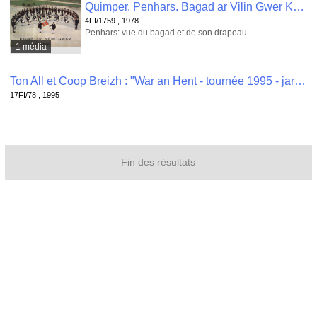
Quimper. Penhars. Bagad ar Vilin Gwer Kemper. Bagad du Moulin Vert. , 4FI/1759
4FI/1759 , 1978
Penhars: vue du bagad et de son drapeau
1 média
Ton All et Coop Breizh : "War an Hent - tournée 1995 - jardin de l'évéché / Quimper (20 octobre)" , 17FI/78
17FI/78 , 1995
Fin des résultats