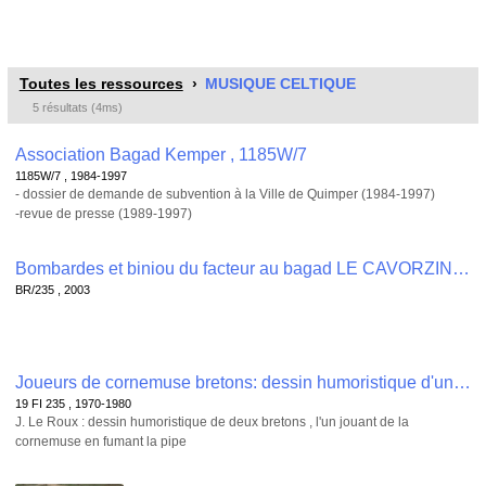
Toutes les ressources
MUSIQUE CELTIQUE
5 résultats (4ms)
Association Bagad Kemper , 1185W/7
1185W/7 , 1984-1997
- dossier de demande de subvention à la Ville de Quimper (1984-1997)
-revue de presse (1989-1997)
Bombardes et biniou du facteur au bagad LE CAVORZIN Leïla et GALERON Bernard Libris, Seyssinet, 2003, 103 p. , BR/235
BR/235 , 2003
Joueurs de cornemuse bretons: dessin humoristique d'un sonneur de cornemuse en costume breton , 19 FI 235
19 FI 235 , 1970-1980
J. Le Roux : dessin humoristique de deux bretons , l'un jouant de la
cornemuse en fumant la pipe