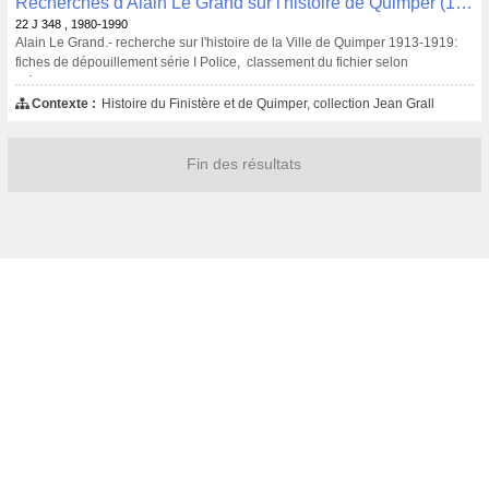
Recherches d'Alain Le Grand sur l'histoire de Quimper (1913-1919) : fiche de dépouillement de la série I police , 22 J 348
22 J 348 , 1980-1990
Alain Le Grand.- recherche sur l'histoire de la Ville de Quimper 1913-1919:
fiches de dépouillement série I Police, classement du fichier selon
thématiques suivantes
- Divers
Contexte :
Histoire du Finistère et de Quimper, collection Jean Grall
- Militaires
- Personnalités
- Animaux
Fin des résultats
- Moeurs
- Distractions, jeux
-Notes du commissaire de police de Quimper
- Hygienne et propreté
- Vie politique
- Conférences et réunions publiques
- Circulation urbaine
- Alcoolisme
- marchés de Quimper
- Examens