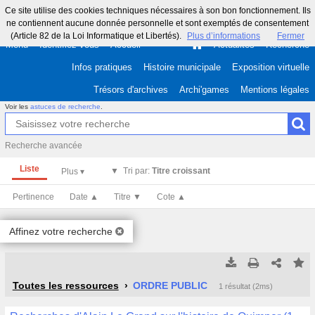
Ce site utilise des cookies techniques nécessaires à son bon fonctionnement. Ils
ne contiennent aucune donnée personnelle et sont exemptés de consentement
(Article 82 de la Loi Informatique et Libertés).
Plus d’informations
Fermer
Menu
Identifiez-vous
Accueil
Actualités
Recherche
Infos pratiques
Histoire municipale
Exposition virtuelle
Trésors d'archives
Archi'games
Mentions légales
Voir les
astuces de recherche
.
Recherche avancée
Liste
Tri par:
Titre croissant
Pertinence
Date ▲
Titre ▼
Cote ▲
Affinez votre recherche
Tous les résultats
Tous les résultats
(Max 250)
(Max 500)
Toutes les ressources
ORDRE PUBLIC
1 résultat (2ms)
Cette page
Cette page