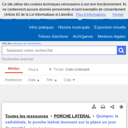
Ce site utilise des cookies techniques nécessaires à son bon fonctionnement. Ils
ne contiennent aucune donnée personnelle et sont exemptés de consentement
(Article 82 de la Loi Informatique et Libertés).
Plus d’informations
Fermer
Menu
Identifiez-vous
Accueil
Actualités
Recherche
Infos pratiques
Histoire municipale
Exposition virtuelle
Trésors d'archives
Archi'games
Mentions légales
Voir les
astuces de recherche
.
Recherche avancée
Médias
Tri par:
Cote croissant
Pertinence
Date ▲
Titre ▲
Cote ▼
Toutes les ressources
PORCHE LATERAL
Quimper, la
cathédrale, le porche latéral donnant sur la place un jour