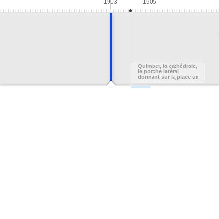
1903
1905
Quimper, la cathédrale,
le porche latéral
donnant sur la place un
jour de marché