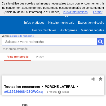
Ce site utilise des cookies techniques nécessaires à son bon fonctionnement. Ils
ne contiennent aucune donnée personnelle et sont exemptés de consentement
(Article 82 de la Loi Informatique et Libertés).
Plus d’informations
Fermer
Menu
Identifiez-vous
Accueil
Actualités
Recherche
Infos pratiques
Histoire municipale
Exposition virtuelle
Trésors d'archives
Archi'games
Mentions légales
Voir les
astuces de recherche
.
Recherche avancée
Frise temporelle
Toutes les ressources
PORCHE LATERAL
a0115526668423OWGxq
1 résultat
(1ms)
1900