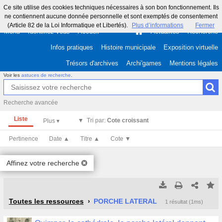
Ce site utilise des cookies techniques nécessaires à son bon fonctionnement. Ils
ne contiennent aucune donnée personnelle et sont exemptés de consentement
(Article 82 de la Loi Informatique et Libertés).
Plus d’informations
Fermer
Menu
Identifiez-vous
Accueil
Actualités
Recherche
Infos pratiques
Histoire municipale
Exposition virtuelle
Trésors d'archives
Archi'games
Mentions légales
Voir les
astuces de recherche
.
Recherche avancée
Liste
Tri par:
Cote croissant
Pertinence
Date ▲
Titre ▲
Cote ▼
Affinez votre recherche
Tous les résultats
Tous les résultats
(Max 250)
(Max 500)
Toutes les ressources
PORCHE LATERAL
1 résultat (1ms)
Cette page
Cette page