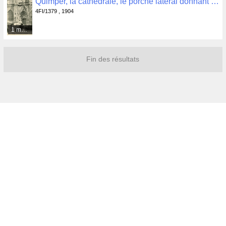
Quimper, la cathédrale, le porche latéral donnant sur la place un jour de marché , 4FI/1379
4FI/1379 , 1904
1 média
Fin des résultats