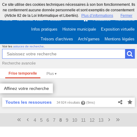
Ce site utilise des cookies techniques nécessaires à son bon fonctionnement. Ils
ne contiennent aucune donnée personnelle et sont exemptés de consentement
(Article 82 de la Loi Informatique et Libertés).
Plus d’informations
Fermer
Menu
Identifiez-vous
Accueil
Actualités
Recherche
Infos pratiques
Histoire municipale
Exposition virtuelle
Trésors d'archives
Archi'games
Mentions légales
Voir les
astuces de recherche
.
Recherche avancée
Frise temporelle
Affinez votre recherche
Toutes les ressources
34 924 résultats
(9ms)
«
‹
›
»
4
5
6
7
8
9
10
11
12
13