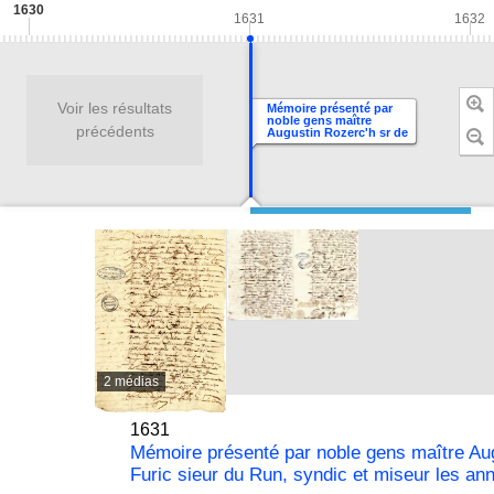
1630
1631
1632
Voir les résultats
Mémoire présenté par
noble gens maître
précédents
Augustin Rozerc'h sr de
Penanrun, François
Chretien, Rolland
Billouard, Augustin Le
Baron, Yves Kerguelen
concernant les comptes
de noble homme Julien
Furic sieur du Run, syndic
et miseur les années 1627
et 1628
2 médias
1631
Mémoire présenté par noble gens maître Aug
Furic sieur du Run, syndic et miseur les an