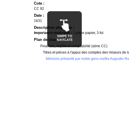
Cote :
CC 92
Date :
1631
Description physique :
Importance matérielle :
1 pièce papier, 3 fol.
SWIPE TO
Plan de classement
NAVIGATE
Finances, impôts et comptabilité (série CC)
Titres et pièces à l'appui des comptes des miseurs de l
Mémoire présenté par noble gens maître Augustin Roz