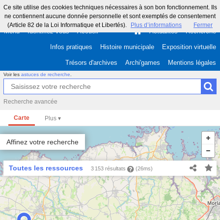
Ce site utilise des cookies techniques nécessaires à son bon fonctionnement. Ils
ne contiennent aucune donnée personnelle et sont exemptés de consentement
(Article 82 de la Loi Informatique et Libertés).
Plus d’informations
Fermer
Menu
Identifiez-vous
Accueil
Actualités
Recherche
Infos pratiques
Histoire municipale
Exposition virtuelle
Trésors d'archives
Archi'games
Mentions légales
Voir les
astuces de recherche
.
Recherche avancée
Carte
Affinez votre recherche
Toutes les ressources
3 153 résultats
(26ms)