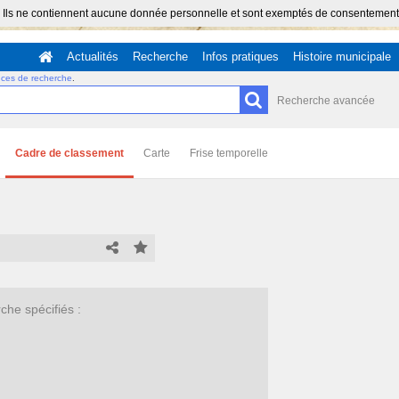
 Ils ne contiennent aucune donnée personnelle et sont exemptés de consentement (Ar
Actualités
Recherche
Infos pratiques
Histoire municipale
uces de recherche
.
Recherche avancée
Cadre de classement
Carte
Frise temporelle
he spécifiés :