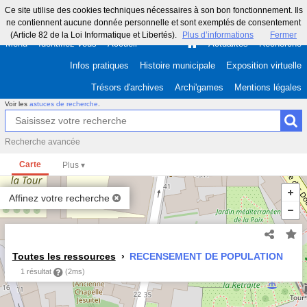
Ce site utilise des cookies techniques nécessaires à son bon fonctionnement. Ils
ne contiennent aucune donnée personnelle et sont exemptés de consentement
(Article 82 de la Loi Informatique et Libertés).
Plus d’informations
Fermer
Menu
Identifiez-vous
Accueil
Actualités
Recherche
Infos pratiques
Histoire municipale
Exposition virtuelle
Trésors d'archives
Archi'games
Mentions légales
Voir les
astuces de recherche
.
Recherche avancée
Carte
Affinez votre recherche
Toutes les ressources
RECENSEMENT DE POPULATION
1 résultat
(2ms)