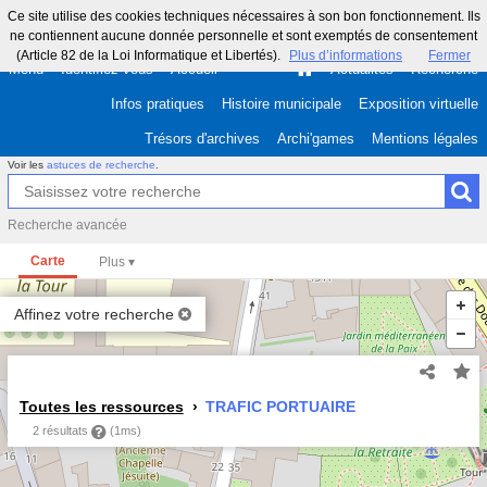
Ce site utilise des cookies techniques nécessaires à son bon fonctionnement. Ils
ne contiennent aucune donnée personnelle et sont exemptés de consentement
(Article 82 de la Loi Informatique et Libertés).
Plus d’informations
Fermer
Menu
Identifiez-vous
Accueil
Actualités
Recherche
Infos pratiques
Histoire municipale
Exposition virtuelle
Trésors d'archives
Archi'games
Mentions légales
Voir les
astuces de recherche
.
Recherche avancée
Carte
Affinez votre recherche
Toutes les ressources
TRAFIC PORTUAIRE
2 résultats
(1ms)