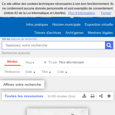
Ce site utilise des cookies techniques nécessaires à son bon fonctionnement. Ils
ne contiennent aucune donnée personnelle et sont exemptés de consentement
(Article 82 de la Loi Informatique et Libertés).
Plus d’informations
Fermer
Menu
Identifiez-vous
Accueil
Actualités
Recherche
Infos pratiques
Histoire municipale
Exposition virtuelle
Trésors d'archives
Archi'games
Mentions légales
Voir les
astuces de recherche
.
Recherche avancée
Médias
Tri par:
Titre décroissant
Pertinence
Date ▲
Titre ▲
Cote ▲
Affinez votre recherche
Toutes les ressources
10 429 résultats (2ms)