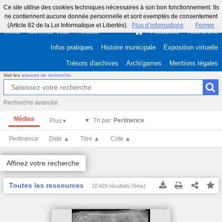
Ce site utilise des cookies techniques nécessaires à son bon fonctionnement. Ils
ne contiennent aucune donnée personnelle et sont exemptés de consentement
(Article 82 de la Loi Informatique et Libertés).
Plus d’informations
Fermer
Menu
Identifiez-vous
Accueil
Actualités
Recherche
Infos pratiques
Histoire municipale
Exposition virtuelle
Trésors d'archives
Archi'games
Mentions légales
Voir les
astuces de recherche
.
Recherche avancée
Médias
Tri par:
Pertinence
Pertinence
Date ▲
Titre ▲
Cote ▲
Affinez votre recherche
Toutes les ressources
10 429 résultats (6ms)