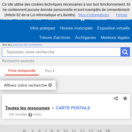
Ce site utilise des cookies techniques nécessaires à son bon fonctionnement. Ils
ne contiennent aucune donnée personnelle et sont exemptés de consentement
(Article 82 de la Loi Informatique et Libertés).
Plus d’informations
Fermer
Menu
Identifiez-vous
Accueil
Actualités
Recherche
Infos pratiques
Histoire municipale
Exposition virtuelle
Trésors d'archives
Archi'games
Mentions légales
Voir les
astuces de recherche
.
Recherche avancée
Frise temporelle
Affinez votre recherche
Toutes les ressources
CARTE POSTALE
290 résultats
(4ms)
«
‹
6
7
8
9
10
11
12
13
14
15