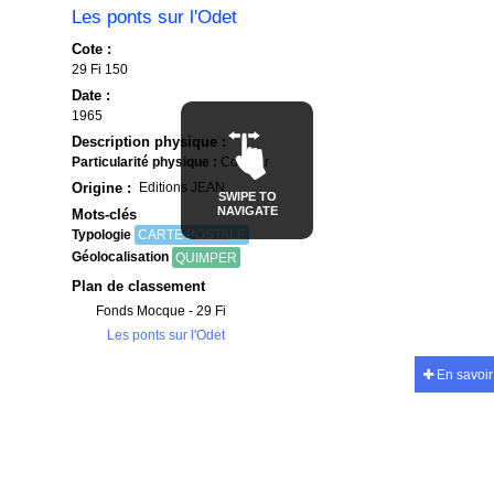
Les ponts sur l'Odet
Cote :
29 Fi 150
Date :
1965
Description physique :
Particularité physique :
Couleur
Origine :
Editions JEAN
SWIPE TO
NAVIGATE
Mots-clés
Typologie
CARTE POSTALE
Géolocalisation
QUIMPER
Plan de classement
Fonds Mocque - 29 Fi
Les ponts sur l'Odet
En savoir