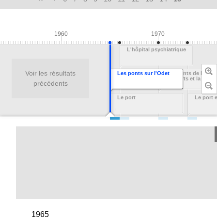
1960
1970
L'hôpital psychiatrique
Voir les résultats
Les ponts sur l'Odet
Les ponts de l'Odet,
remparts et la cathé
précédents
Le port
Le port e
1965