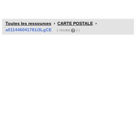
Toutes les ressources
CARTE POSTALE
a011446041781i3LgCE
1 résultat
(-)