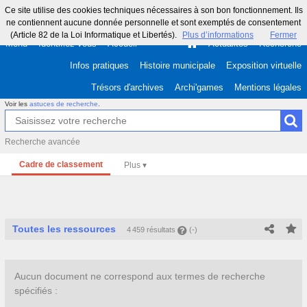
Ce site utilise des cookies techniques nécessaires à son bon fonctionnement. Ils
ne contiennent aucune donnée personnelle et sont exemptés de consentement
(Article 82 de la Loi Informatique et Libertés).
Plus d’informations
Fermer
Menu
Identifiez-vous
Accueil
Actualités
Recherche
Infos pratiques
Histoire municipale
Exposition virtuelle
Trésors d'archives
Archi'games
Mentions légales
Voir les
astuces de recherche
.
Recherche avancée
Cadre de classement
Toutes les ressources
4 459 résultats
(-)
Aucun document ne correspond aux termes de recherche
spécifiés :