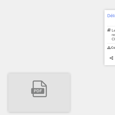
Déli
Le
r
Cl
Co