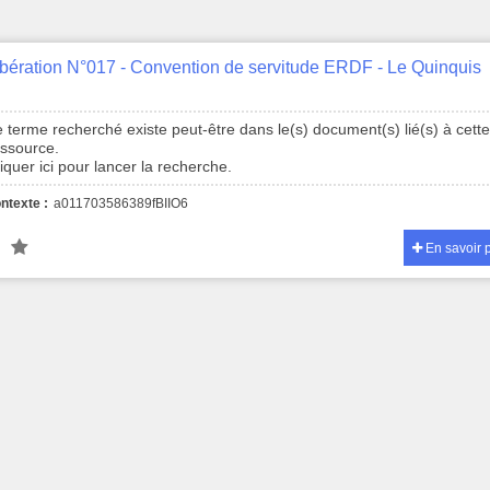
bération N°017 - Convention de servitude ERDF - Le Quinquis
 terme recherché existe peut-être dans le(s) document(s) lié(s) à cett
essource.
iquer ici pour lancer la recherche.
ntexte :
a011703586389fBIIO6
En savoir 