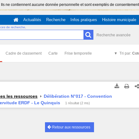
 Ils ne contiennent aucune donnée personnelle et sont exemptés de consentement (Ar
Actualités
Recherche
Infos pratiques
Histoire municipale
uces de recherche
.
Recherche avancée
Cadre de classement
Carte
Frise temporelle
Tri par:
Cot
es les ressources
Délibération N°017 - Convention
ervitude ERDF - Le Quinquis
1 résultat (2 ms)
Retour aux ressources