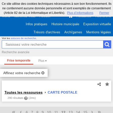
Ce site utilise des cookies techniques nécessaires à son bon fonctionnement. Ils
ne contiennent aucune donnée personnelle et sont exemptés de consentement
(Article 82 de la Loi Informatique et Libertés).
Plus d’informations
Fermer
Menu
Identifiez-vous
Accueil
Actualités
Recherche
Infos pratiques
Histoire municipale
Exposition virtuelle
Trésors d'archives
Archi'games
Mentions légales
Voir les
astuces de recherche
.
Recherche avancée
Frise temporelle
Affinez votre recherche
Toutes les ressources
CARTE POSTALE
290 résultats
(2ms)
«
‹
›
»
6
7
8
9
10
11
12
13
14
15