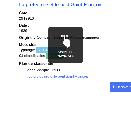
La préfecture et le pont Saint François
Cote :
29 Fi 916
Date :
1936
Origine :
Compagnie des Arts Photomécaniques
Mots-clés
Typologie
CARTE POSTALE
SWIPE TO
Géolocalisation
QUIMPER
NAVIGATE
Plan de classement
Fonds Mocque - 29 Fi
La préfecture et le pont Saint François
En savoir