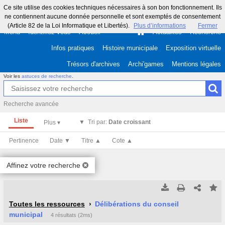
Ce site utilise des cookies techniques nécessaires à son bon fonctionnement. Ils
ne contiennent aucune donnée personnelle et sont exemptés de consentement
(Article 82 de la Loi Informatique et Libertés).
Plus d’informations
Fermer
Menu
Identifiez-vous
Accueil
Actualités
Recherche
Infos pratiques
Histoire municipale
Exposition virtuelle
Trésors d'archives
Archi'games
Mentions légales
Voir les
astuces de recherche
.
Recherche avancée
Liste
Tri par:
Date croissant
Pertinence
Date ▼
Titre ▲
Cote ▲
Affinez votre recherche
Tous les résultats
Tous les résultats
(Max 250)
(Max 500)
Toutes les ressources
Délibérations du conseil
municipal
4 résultats (2ms)
Cette page
Cette page