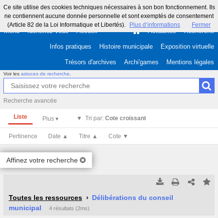
Ce site utilise des cookies techniques nécessaires à son bon fonctionnement. Ils
ne contiennent aucune donnée personnelle et sont exemptés de consentement
(Article 82 de la Loi Informatique et Libertés).
Plus d’informations
Fermer
Menu
Identifiez-vous
Accueil
Actualités
Recherche
Infos pratiques
Histoire municipale
Exposition virtuelle
Trésors d'archives
Archi'games
Mentions légales
Voir les
astuces de recherche
.
Recherche avancée
Liste
Tri par:
Cote croissant
Pertinence
Date ▲
Titre ▲
Cote ▼
Affinez votre recherche
Tous les résultats
Tous les résultats
(Max 250)
(Max 500)
Toutes les ressources
Délibérations du conseil
municipal
4 résultats (2ms)
Cette page
Cette page