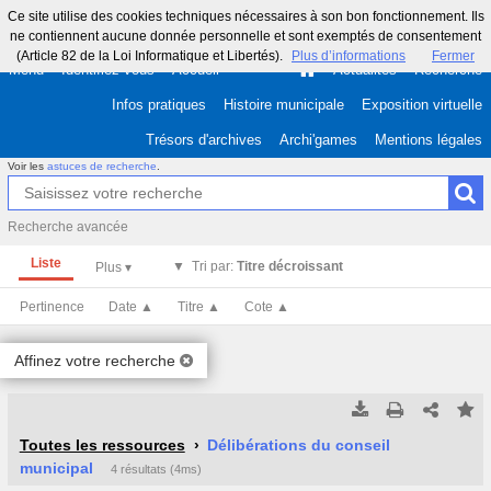
Ce site utilise des cookies techniques nécessaires à son bon fonctionnement. Ils
ne contiennent aucune donnée personnelle et sont exemptés de consentement
(Article 82 de la Loi Informatique et Libertés).
Plus d’informations
Fermer
Menu
Identifiez-vous
Accueil
Actualités
Recherche
Infos pratiques
Histoire municipale
Exposition virtuelle
Trésors d'archives
Archi'games
Mentions légales
Voir les
astuces de recherche
.
Recherche avancée
Liste
Tri par:
Titre décroissant
Pertinence
Date ▲
Titre ▲
Cote ▲
Affinez votre recherche
Tous les résultats
Tous les résultats
(Max 250)
(Max 500)
Toutes les ressources
Délibérations du conseil
municipal
4 résultats (4ms)
Cette page
Cette page