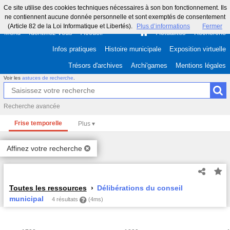
Ce site utilise des cookies techniques nécessaires à son bon fonctionnement. Ils
ne contiennent aucune donnée personnelle et sont exemptés de consentement
(Article 82 de la Loi Informatique et Libertés).
Plus d’informations
Fermer
Menu
Identifiez-vous
Accueil
Actualités
Recherche
Infos pratiques
Histoire municipale
Exposition virtuelle
Trésors d'archives
Archi'games
Mentions légales
Voir les
astuces de recherche
.
Recherche avancée
Frise temporelle
Affinez votre recherche
Toutes les ressources
Délibérations du conseil
municipal
4 résultats
(4ms)