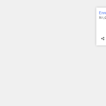
Enre
31 I_