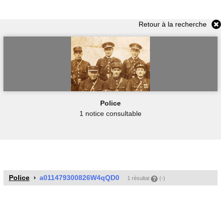
Retour à la recherche
Police
1 notice consultable
Police
a011479300826W4qQD0
1 résultat
(-)