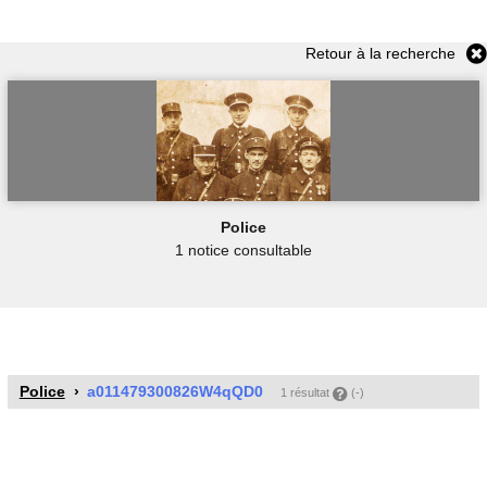
Retour à la recherche
Police
1 notice consultable
Police
a011479300826W4qQD0
1 résultat
(-)