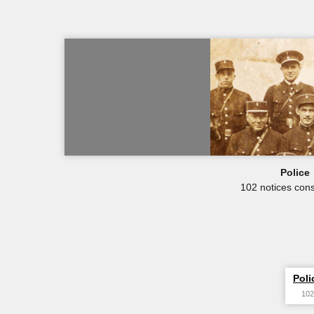
Police
102 notices cons
Poli
102